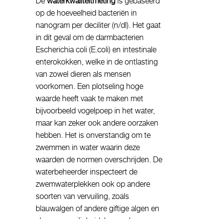
De
waterkwaliteitmeting
is gebaseerd
op de hoeveelheid bacteriën in
nanogram per deciliter (n/dl). Het gaat
in dit geval om de darmbacterien
Escherichia coli (E.coli) en intestinale
enterokokken, welke in de ontlasting
van zowel dieren als mensen
voorkomen. Een plotseling hoge
waarde heeft vaak te maken met
bijvoorbeeld vogelpoep in het water,
maar kan zeker ook andere oorzaken
hebben. Het is onverstandig om te
zwemmen in water waarin deze
waarden de normen overschrijden. De
waterbeheerder inspecteert de
zwemwaterplekken ook op andere
soorten van vervuiling, zoals
blauwalgen of andere giftige algen en