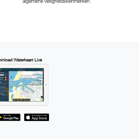
algemene veiligheidskenmerken.
nload Waterkaart Live