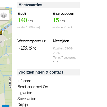
Meetwaardes
E.coli
Enterococcen
140
15
n/dl
n/dl
(onder 1800 is ok)
(onder 400 is ok)
Watertemperatuur
Meettijden
~23.8
°C
Kwaliteit: 03-08-
2026
Temp: 7 augustus,
13:10
Voorzieningen & contact
Infobord
Bereikbaar met OV
Ligweide
Speelweide
Drijflijn