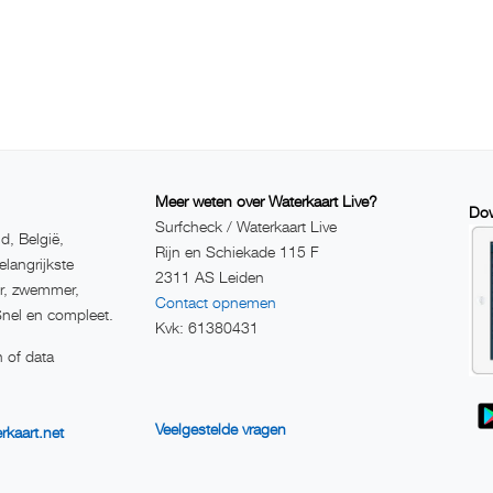
Meer weten over Waterkaart Live?
Dow
Surfcheck / Waterkaart Live
d, België,
Rijn en Schiekade 115 F
elangrijkste
2311 AS Leiden
er, zwemmer,
Contact opnemen
Snel en compleet.
Kvk: 61380431
 of data
Veelgestelde vragen
rkaart.net