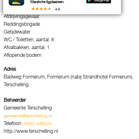
Diepte zwemlocatie
Marekrite-ligplaatsen.
Strandhuis
4.3
Afdrijvingsgevaar
Reddingsbrigade
Getijdewater
WC / Toiletten, aantal: 8
Afvalbakken, aantal: 1
Aflopende bodem
Adres
Badweg Formerum, Formerum (nabij Strandhotel Formerum),
Terschelling
Beheerder
Gemeente Terschelling
gemeente@terschelling.nl
Telefoon:
0562- 446244
http://www.terschelling.nl