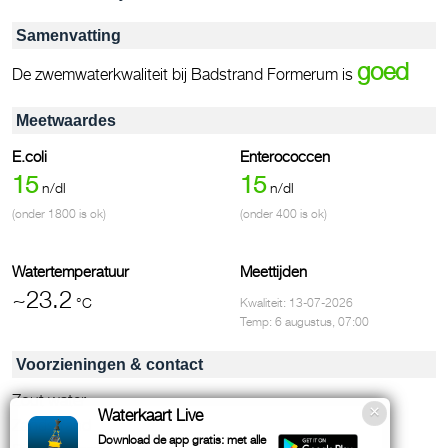
Samenvatting
goed
De zwemwaterkwaliteit bij Badstrand Formerum is
Meetwaardes
E.coli
Enterococcen
15
15
n/dl
n/dl
(onder 1800 is ok)
(onder 400 is ok)
Watertemperatuur
Meettijden
~23.2
°C
Kwaliteit: 13-07-2026
Temp: 6 augustus, 07:00
Voorzieningen & contact
Zout water
Waterkaart Live
Zandstrand
Download de app gratis: met alle