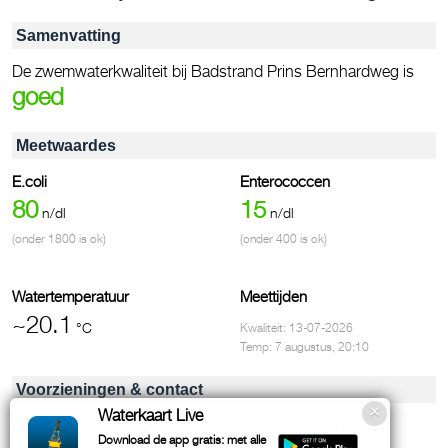
Samenvatting
De zwemwaterkwaliteit bij Badstrand Prins Bernhardweg is
goed
Meetwaardes
E.coli
Enterococcen
80
15
n/dl
n/dl
(onder 1800 is ok)
(onder 400 is ok)
Watertemperatuur
Meettijden
~20.1
°C
Kwaliteit: 13-07-2026
Temp: 7 augustus, 20:10
Voorzieningen & contact
Waterkaart Live
Reddingsbrigade, toezicht aanwezig van 1 juli t/m 1
Download de app gratis: met alle