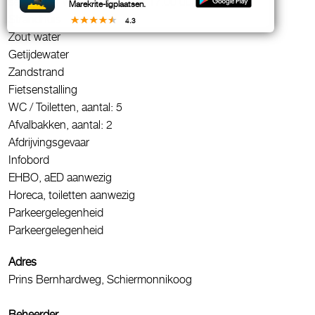
september van 10.30 uur tot 17.00 uur
Marekrite-ligplaatsen.
Strandhuis
4.3
Zout water
Getijdewater
Zandstrand
Fietsenstalling
WC / Toiletten, aantal: 5
Afvalbakken, aantal: 2
Afdrijvingsgevaar
Infobord
EHBO, aED aanwezig
Horeca, toiletten aanwezig
Parkeergelegenheid
Parkeergelegenheid
Adres
Prins Bernhardweg, Schiermonnikoog
Beheerder