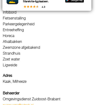
Zandstrand
Marekrite-ligplaatsen.
Drijflijn
4.3
Infobord
Fietsenstalling
Parkeergelegenheid
Entreeheffing
Horeca
Afvalbakken
Zwemzone afgebakend
Strandhuis
Zoet water
Ligweide
Adres
Kaak, Milheeze
Beheerder
Omgevingsdienst Zuidoost-Brabant
zwemwater@odzob.nl