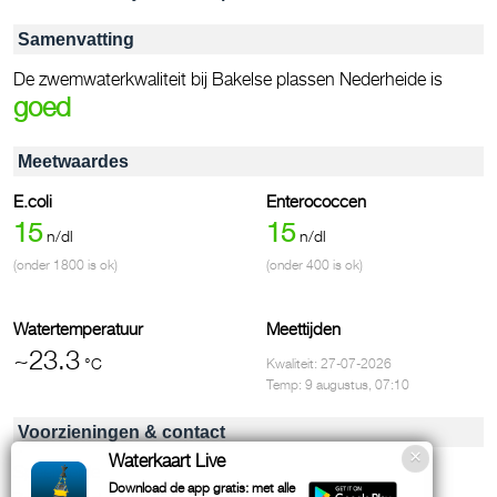
Samenvatting
De zwemwaterkwaliteit bij Bakelse plassen Nederheide is
goed
Meetwaardes
E.coli
Enterococcen
15
15
n/dl
n/dl
(onder 1800 is ok)
(onder 400 is ok)
Watertemperatuur
Meettijden
~23.3
°C
Kwaliteit: 27-07-2026
Temp: 9 augustus, 07:10
Voorzieningen & contact
Waterkaart Live
Speelweide
Download de app gratis: met alle