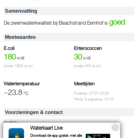
Samenvatting
goed
De zwemwaterkwaliteit bij Beachstrand Eemhof is
Meetwaardes
E.coli
Enterococcen
180
30
n/dl
n/dl
(onder 1800 is ok)
(onder 400 is ok)
Watertemperatuur
Meettijden
~23.8
°C
Kwaliteit: 27-07-2026
Temp: 9 augustus, 13:10
Voorzieningen & contact
EHBO
Waterkaart Live
Parkeergelegenheid
Download de app gratis: met alle