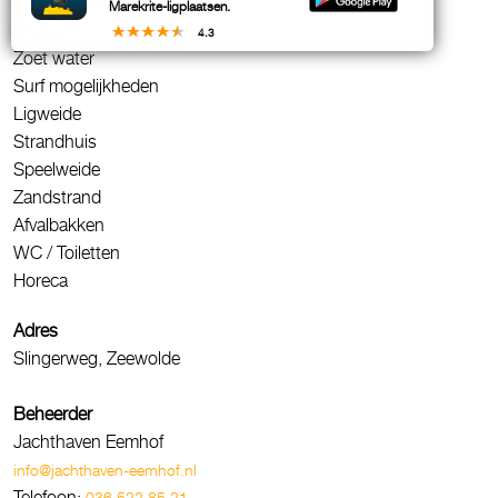
Fietsenstalling
Marekrite-ligplaatsen.
Infobord
4.3
Zoet water
Surf mogelijkheden
Ligweide
Strandhuis
Speelweide
Zandstrand
Afvalbakken
WC / Toiletten
Horeca
Adres
Slingerweg, Zeewolde
Beheerder
Jachthaven Eemhof
info@jachthaven-eemhof.nl
Telefoon:
036 522 85 21