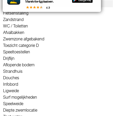
Marekrite-ligplaatsen.
Voorzieningen & contact
4.3
Fietsenstalling
Zandstrand
WC / Toiletten
Afvalbakken
Zwemzone afgebakend
Toezicht categorie D
Speeltoestellen
Drijflijn
Aflopende bodem
Strandhuis
Douches
Infobord
Ligweide
Surf mogelijkheden
Speelweide
Diepte zwemlocatie