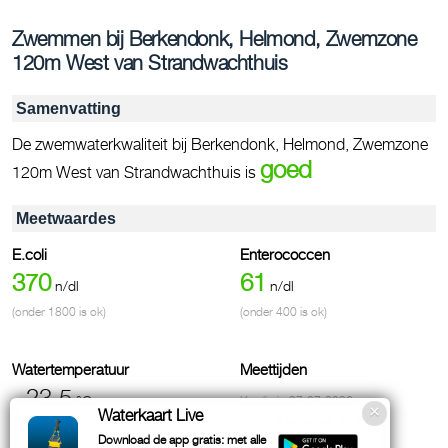
Zwemmen bij Berkendonk, Helmond, Zwemzone
120m West van Strandwachthuis
Samenvatting
De zwemwaterkwaliteit bij Berkendonk, Helmond, Zwemzone
goed
120m West van Strandwachthuis is
Meetwaardes
E.coli
Enterococcen
370
61
n/dl
n/dl
(onder 1800 is ok)
(onder 400 is ok)
Watertemperatuur
Meettijden
~23.5
°C
Kwaliteit: 27-07-2026
Waterkaart Live
Temp: 9 augustus, 13:10
Download de app gratis: met alle