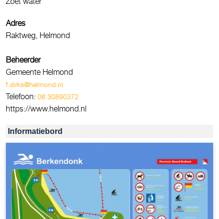
Zoet water
Adres
Raktweg, Helmond
Beheerder
Gemeente Helmond
f.dirks@helmond.nl
Telefoon:
06 30890372
https://www.helmond.nl
Informatiebord