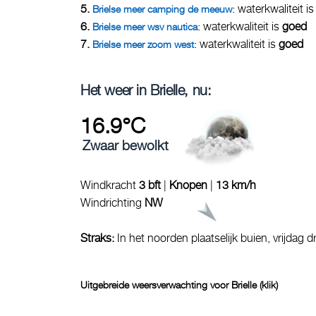
5.
: waterkwaliteit i
Brielse meer camping de meeuw
6.
: waterkwaliteit is
goed
Brielse meer wsv nautica
7.
: waterkwaliteit is
goed
Brielse meer zoom west
Het weer in Brielle, nu:
16.9°C
Zwaar bewolkt
Windkracht
3 bft
|
Knopen
|
13 km/h
Windrichting
NW
Straks:
In het noorden plaatselijk buien, vrijdag d
Uitgebreide weersverwachting voor Brielle (klik)