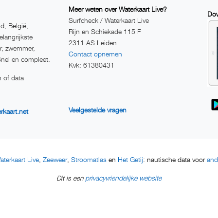
Meer weten over Waterkaart Live?
Dow
Surfcheck / Waterkaart Live
d, België,
Rijn en Schiekade 115 F
elangrijkste
2311 AS Leiden
er, zwemmer,
Contact opnemen
Snel en compleet.
Kvk: 61380431
 of data
Veelgestelde vragen
rkaart.net
aterkaart Live
Zeeweer
Stroomatlas
Het Getij
and
,
,
en
: nautische data voor
privacyvriendelijke website
Dit is een