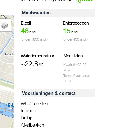
Meetwaardes
E.coli
Enterococcen
46
15
n/dl
n/dl
(onder 1800 is ok)
(onder 400 is ok)
Watertemperatuur
Meettijden
~22.8
°C
Kwaliteit: 03-08-
2026
Temp: 6 augustus,
20:10
Voorzieningen & contact
WC / Toiletten
Infobord
Drijflijn
Afvalbakken