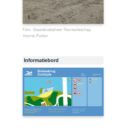
Foto: Staatsbosbeheer Recreatieschap
Voorne-Putten
Informatiebord