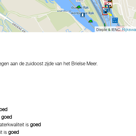
Diepte & IENC:
Rijkswa
egen aan de zuidoost zijde van het Brielse Meer.
oed
s
goed
aterkwaliteit is
goed
it is
goed