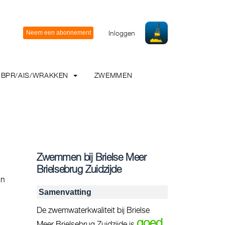
Inloggen
BPR/AIS/WRAKKEN
ZWEMMEN
Zwemmen bij Brielse Meer
Brielsebrug Zuidzijde
jn
Samenvatting
De zwemwaterkwaliteit bij Brielse
goed
Meer Brielsebrug Zuidzijde is