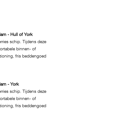
dam - Hull of York
ries schip. Tijdens deze
fortabele binnen- of
itioning, fris beddengoed
dam - York
ries schip. Tijdens deze
fortabele binnen- of
itioning, fris beddengoed