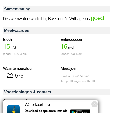
Samenvatting
goed
De zwemwaterkwaliteit bij Bussloo De Withagen is
Meetwaardes
E.coli
Enterococcen
15
15
n/dl
n/dl
(onder 1800 is ok)
(onder 400 is ok)
Watertemperatuur
Meettijden
~22.5
°C
Kwaliteit: 27-07-2026
Temp: 10 augustus, 07:10
Voorzieningen & contact
Grootte, 100 hectare
Waterkaart Live
Afvalbakken
Download de app gratis: met alle