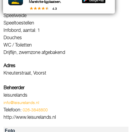
Parkeergelegenheid, betaald
Marekrite-ligplaatsen.
Ligweide
4.3
Speelweide
Speeltoestellen
Infobord, aantal: 1
Douches
WC / Toiletten
Drijflijn, zwemzone afgebakend
Adres
Kneuterstraat, Voorst
Beheerder
leisurelands
info@leisurelands.nl
Telefoon:
026-3848800
http://www.leisurelands.nl
Foto