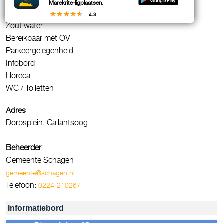
Afvalbakken
Marekrite-ligplaatsen.
Honden toegestaan
4.3
Zout water
Bereikbaar met OV
Parkeergelegenheid
Infobord
Horeca
WC / Toiletten
Adres
Dorpsplein, Callantsoog
Beheerder
Gemeente Schagen
gemeente@schagen.nl
Telefoon:
0224-210267
Informatiebord