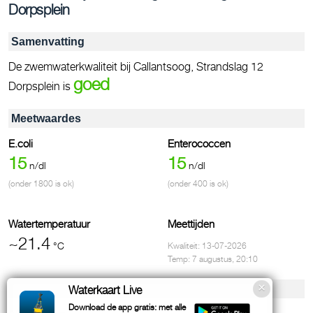
Dorpsplein
Samenvatting
De zwemwaterkwaliteit bij Callantsoog, Strandslag 12
goed
Dorpsplein is
Meetwaardes
E.coli
Enterococcen
15
15
n/dl
n/dl
(onder 1800 is ok)
(onder 400 is ok)
Watertemperatuur
Meettijden
~21.4
°C
Kwaliteit: 13-07-2026
Temp: 7 augustus, 20:10
Voorzieningen & contact
Waterkaart Live
Download de app gratis: met alle