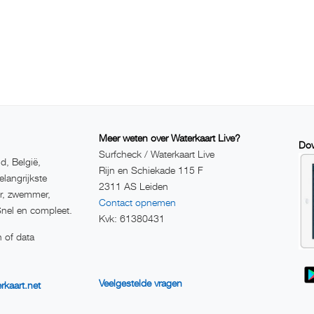
Meer weten over Waterkaart Live?
Dow
Surfcheck / Waterkaart Live
d, België,
Rijn en Schiekade 115 F
elangrijkste
2311 AS Leiden
er, zwemmer,
Contact opnemen
Snel en compleet.
Kvk: 61380431
 of data
Veelgestelde vragen
rkaart.net