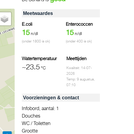
Meetwaardes
E.coli
Enterococcen
15
15
n/dl
n/dl
(onder 1800 is ok)
(onder 400 is ok)
Watertemperatuur
Meettijden
~23.5
°C
Kwaliteit: 14-07-
2026
Temp: 9 augustus,
07:10
Voorzieningen & contact
Infobord, aantal: 1
Douches
WC / Toiletten
Grootte