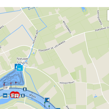
197
196