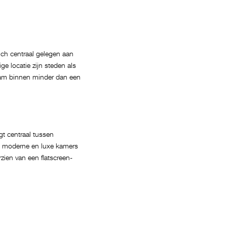
zich centraal gelegen aan
ge locatie zijn steden als
am binnen minder dan een
gt centraal tussen
e moderne en luxe kamers
rzien van een flatscreen-