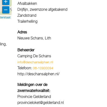
Afvalbakken
Drijflijn, zwemzone afgebakend
Zandstrand
terstaat
Trailerhelling
Adres
Nieuwe Schans, Lith
ling,
Beheerder
Camping De Schans
info@deschansalphen.nl
Telefoon:
06-10900094
http://deschansalphen.nl/
Meldingen over de
zwemwaterkwaliteit:
Provincie Gelderland
provincieloket@gelderland.nl