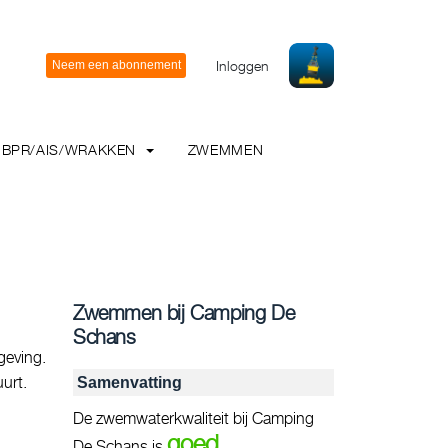
Inloggen
BPR/AIS/WRAKKEN
ZWEMMEN
Zwemmen bij Camping De
Schans
geving.
urt.
Samenvatting
De zwemwaterkwaliteit bij Camping
goed
De Schans is