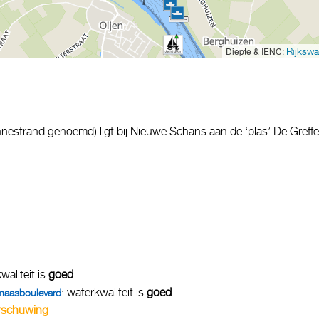
Diepte & IENC:
Rijkswa
nestrand genoemd) ligt bij Nieuwe Schans aan de ‘plas’ De Greffe
waliteit is
goed
: waterkwaliteit is
goed
maasboulevard
rschuwing