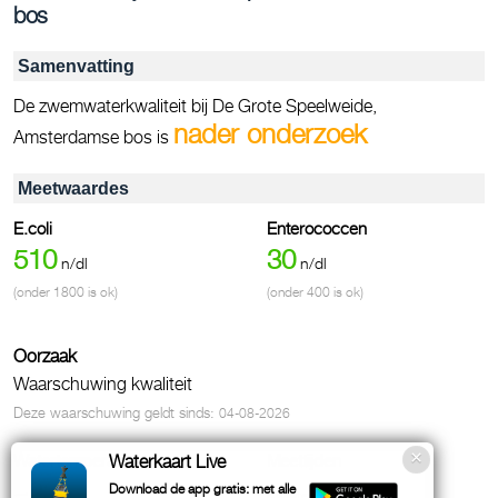
bos
Samenvatting
De zwemwaterkwaliteit bij De Grote Speelweide,
nader onderzoek
Amsterdamse bos is
Meetwaardes
E.coli
Enterococcen
510
30
n/dl
n/dl
(onder 1800 is ok)
(onder 400 is ok)
Oorzaak
Waarschuwing kwaliteit
Deze waarschuwing geldt sinds:
04-08-2026
Watertemperatuur
Meettijden
Waterkaart Live
~23
Download de app gratis: met alle
°C
Kwaliteit: 20-07-2026