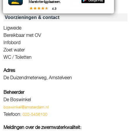
Marekrite-ligplaatsen.
Temp: 7 augustus, 13:10
4.3
Voorzieningen & contact
Ligweide
Bereikbaar met OV
Infobord
Zoet water
WC / Toiletten
Adres
De Duizendmeterweg, Amstelveen
Beheerder
De Boswinkel
boswinkel@amsterdam.nl
Telefoon:
020-5456100
Meldingen over de zwemwaterkwaliteit: