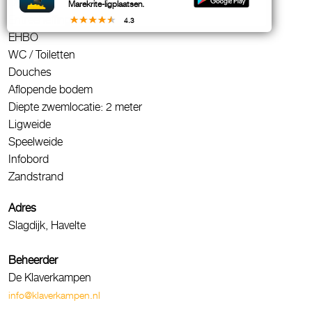
Drijflijn
Marekrite-ligplaatsen.
Entreeheffing
4.3
EHBO
WC / Toiletten
Douches
Aflopende bodem
Diepte zwemlocatie: 2 meter
Ligweide
Speelweide
Infobord
Zandstrand
Adres
Slagdijk, Havelte
Beheerder
De Klaverkampen
info@klaverkampen.nl