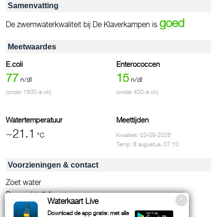
Samenvatting
goed
De zwemwaterkwaliteit bij De Klaverkampen is
Meetwaardes
E.coli
Enterococcen
77
15
n/dl
n/dl
(onder 1800 is ok)
(onder 400 is ok)
Watertemperatuur
Meettijden
~21.1
°C
Kwaliteit: 03-08-2026
Temp: 8 augustus, 07:10
Voorzieningen & contact
Zoet water
Doorzicht, 0.5 meter
Waterkaart Live
Afvalbakken
Download de app gratis: met alle