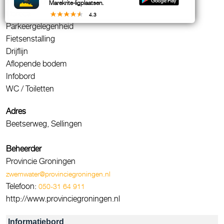
Zandstrand
Marekrite-ligplaatsen.
Horeca
4.3
Parkeergelegenheid
Fietsenstalling
Drijflijn
Aflopende bodem
Infobord
WC / Toiletten
Adres
Beetserweg, Sellingen
Beheerder
Provincie Groningen
zwemwater@provinciegroningen.nl
Telefoon:
050-31 64 911
http://www.provinciegroningen.nl
Informatiebord