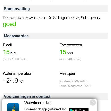
Samenvatting
De zwemwaterkwaliteit bij De Sellingerbeetse, Sellingen is
goed
Meetwaardes
E.coli
Enterococcen
15
15
n/dl
n/dl
(onder 1800 is ok)
(onder 400 is ok)
Watertemperatuur
Meettijden
~24.9
°C
Kwaliteit: 27-07-2026
Temp: 5 augustus, 20:10
Voorzieningen & contact
Waterkaart Live
Afvalbakken
Download de app gratis: met alle