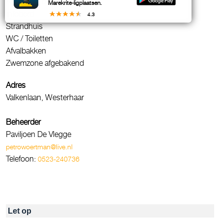
Aflopende bodem
Marekrite-ligplaatsen.
Infobord
4.3
Strandhuis
WC / Toiletten
Afvalbakken
Zwemzone afgebakend
Adres
Valkenlaan, Westerhaar
Beheerder
Paviljoen De Vlegge
petrowoertman@live.nl
Telefoon:
0523-240736
Let op