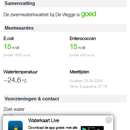
Samenvatting
goed
De zwemwaterkwaliteit bij De Vlegge is
Meetwaardes
E.coli
Enterococcen
15
15
n/dl
n/dl
(onder 1800 is ok)
(onder 400 is ok)
Watertemperatuur
Meettijden
~24.6
°C
Kwaliteit: 03-08-2026
Temp: 6 augustus, 07:10
Voorzieningen & contact
Zoet water
Drijflijn
Waterkaart Live
Ligweide
Download de app gratis: met alle