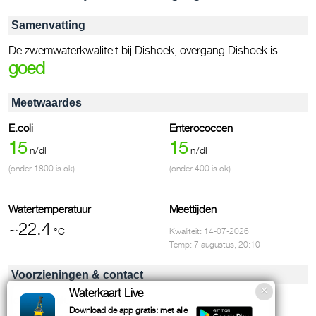
Samenvatting
De zwemwaterkwaliteit bij Dishoek, overgang Dishoek is
goed
Meetwaardes
E.coli
Enterococcen
15
15
n/dl
n/dl
(onder 1800 is ok)
(onder 400 is ok)
Watertemperatuur
Meettijden
~22.4
°C
Kwaliteit: 14-07-2026
Temp: 7 augustus, 20:10
Voorzieningen & contact
Waterkaart Live
Toegankelijk voor invaliden
Download de app gratis: met alle