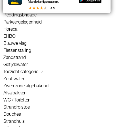
Voorzieningen voor invaliden
Marekrite-ligplaatsen.
Uitkijkpost
4.3
Reddingsbrigade
Parkeergelegenheid
Horeca
EHBO
Blauwe vlag
Fietsenstalling
Zandstrand
Getijdewater
Toezicht categorie D
Zout water
Zwemzone afgebakend
Afvalbakken
WC / Toiletten
Strandrolstoel
Douches
Strandhuis