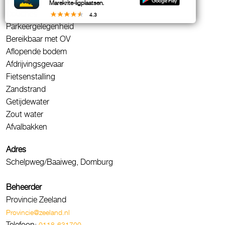
Infobord
Marekrite-ligplaatsen.
Douches
4.3
Parkeergelegenheid
Bereikbaar met OV
Aflopende bodem
Afdrijvingsgevaar
Fietsenstalling
Zandstrand
Getijdewater
Zout water
Afvalbakken
Adres
Schelpweg/Baaiweg, Domburg
Beheerder
Provincie Zeeland
Provincie@zeeland.nl
Telefoon:
0118-631700