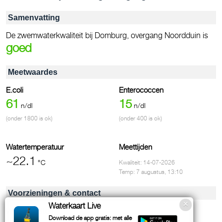
Samenvatting
De zwemwaterkwaliteit bij Domburg, overgang Noordduin is
goed
Meetwaardes
E.coli
Enterococcen
61
15
n/dl
n/dl
(onder 1800 is ok)
(onder 400 is ok)
Watertemperatuur
Meettijden
~22.1
°C
Kwaliteit: 14-07-2026
Temp: 7 augustus, 13:10
Voorzieningen & contact
Waterkaart Live
WC / Toiletten
Download de app gratis: met alle