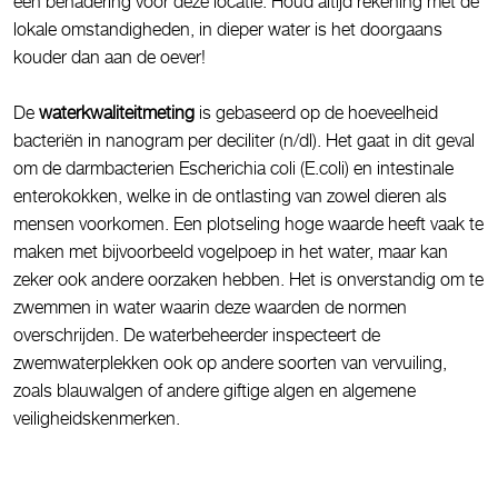
een benadering voor deze locatie. Houd altijd rekening met de
lokale omstandigheden, in dieper water is het doorgaans
kouder dan aan de oever!
De
waterkwaliteitmeting
is gebaseerd op de hoeveelheid
bacteriën in nanogram per deciliter (n/dl). Het gaat in dit geval
om de darmbacterien Escherichia coli (E.coli) en intestinale
enterokokken, welke in de ontlasting van zowel dieren als
mensen voorkomen. Een plotseling hoge waarde heeft vaak te
maken met bijvoorbeeld vogelpoep in het water, maar kan
zeker ook andere oorzaken hebben. Het is onverstandig om te
zwemmen in water waarin deze waarden de normen
overschrijden. De waterbeheerder inspecteert de
zwemwaterplekken ook op andere soorten van vervuiling,
zoals blauwalgen of andere giftige algen en algemene
veiligheidskenmerken.