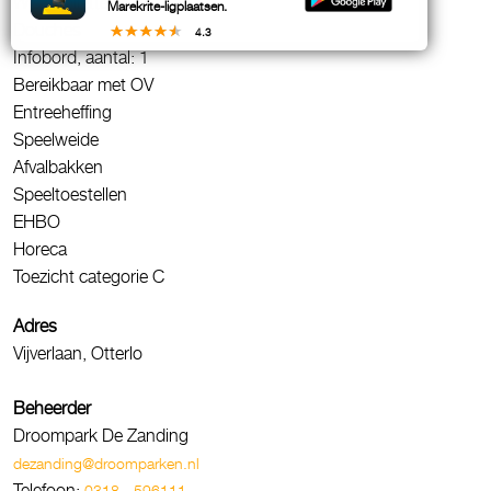
WC / Toiletten
Marekrite-ligplaatsen.
Douches
4.3
Infobord, aantal: 1
Bereikbaar met OV
Entreeheffing
Speelweide
Afvalbakken
Speeltoestellen
EHBO
Horeca
Toezicht categorie C
Adres
Vijverlaan, Otterlo
Beheerder
Droompark De Zanding
dezanding@droomparken.nl
Telefoon:
0318 - 596111