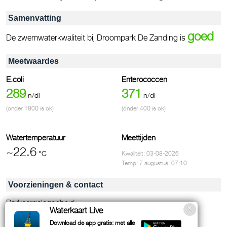
Samenvatting
goed
De zwemwaterkwaliteit bij Droompark De Zanding is
Meetwaardes
E.coli
Enterococcen
289
371
n/dl
n/dl
(onder 1800 is ok)
(onder 400 is ok)
Watertemperatuur
Meettijden
~22.6
°C
Kwaliteit: 03-08-2026
Temp: 7 augustus, 07:10
Voorzieningen & contact
Parkeergelegenheid
Waterkaart Live
Grootte, 3 hectare
Download de app gratis: met alle