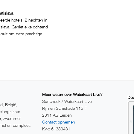
atislava
cteerde hotels: 2 nachten in
slava. Geniet elke ochtend
ropuit om deze prachtige
Meer weten over Waterkaart Live?
Dow
Surfcheck / Waterkaart Live
d, België,
Rijn en Schiekade 115 F
elangrijkste
2311 AS Leiden
er, zwemmer,
Contact opnemen
Snel en compleet.
Kvk: 61380431