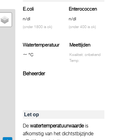
E.coli
Enterococcen
n/dl
n/dl
(onder 1800 is ok)
(onder 400 is ok)
Watertemperatuur
Meettijden
~
°C
Kwaliteit: onbekend
Temp:
Beheerder
Let op
De
watertemperatuurwaarde
is
afkomstig van het dichtstbijzijnde