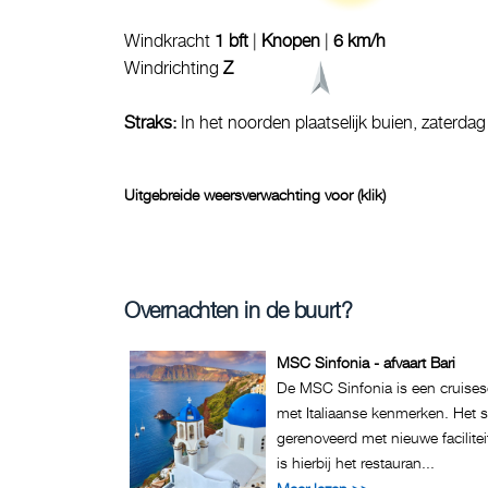
Windkracht
1 bft
|
Knopen
|
6 km/h
Windrichting
Z
Straks:
In het noorden plaatselijk buien, zaterda
Uitgebreide weersverwachting voor (klik)
Overnachten in de buurt?
MSC Sinfonia - afvaart Bari
De MSC Sinfonia is een cruise
met Italiaanse kenmerken. Het s
gerenoveerd met nieuwe facilite
is hierbij het restauran...