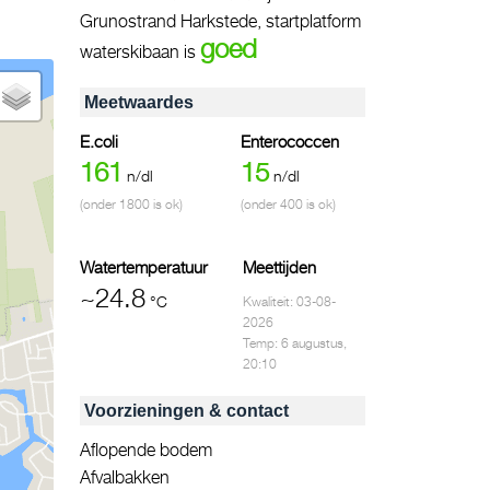
Grunostrand Harkstede, startplatform
goed
waterskibaan is
Meetwaardes
E.coli
Enterococcen
161
15
n/dl
n/dl
(onder 1800 is ok)
(onder 400 is ok)
Watertemperatuur
Meettijden
~24.8
°C
Kwaliteit: 03-08-
2026
Temp: 6 augustus,
20:10
Voorzieningen & contact
Aflopende bodem
Afvalbakken