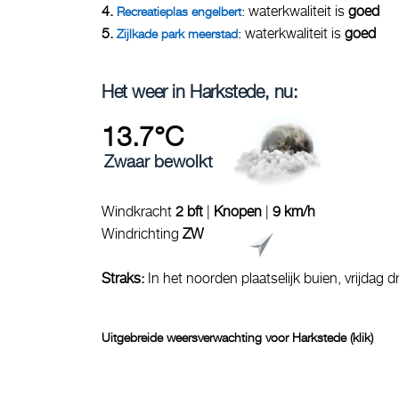
4.
: waterkwaliteit is
goed
Recreatieplas engelbert
5.
: waterkwaliteit is
goed
Zijlkade park meerstad
Het weer in Harkstede, nu:
13.7°C
Zwaar bewolkt
Windkracht
2 bft
|
Knopen
|
9 km/h
Windrichting
ZW
Straks:
In het noorden plaatselijk buien, vrijdag d
Uitgebreide weersverwachting voor Harkstede (klik)