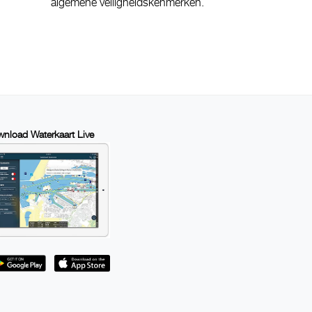
algemene veiligheidskenmerken.
nload Waterkaart Live