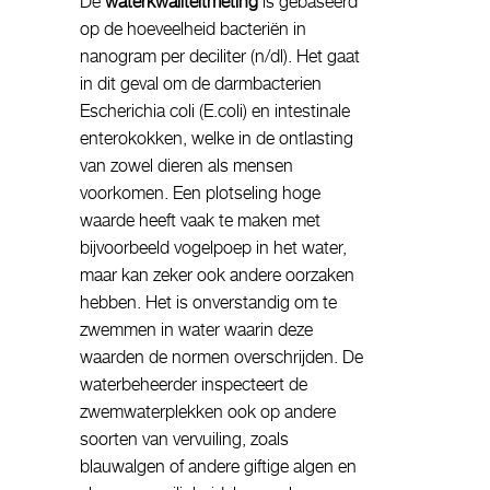
De
waterkwaliteitmeting
is gebaseerd
op de hoeveelheid bacteriën in
nanogram per deciliter (n/dl). Het gaat
in dit geval om de darmbacterien
Escherichia coli (E.coli) en intestinale
enterokokken, welke in de ontlasting
van zowel dieren als mensen
voorkomen. Een plotseling hoge
waarde heeft vaak te maken met
bijvoorbeeld vogelpoep in het water,
maar kan zeker ook andere oorzaken
hebben. Het is onverstandig om te
zwemmen in water waarin deze
waarden de normen overschrijden. De
waterbeheerder inspecteert de
zwemwaterplekken ook op andere
soorten van vervuiling, zoals
blauwalgen of andere giftige algen en