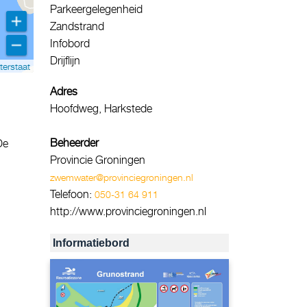
Parkeergelegenheid
Zandstrand
Infobord
Drijflijn
terstaat
Adres
Hoofdweg, Harkstede
Beheerder
De
Provincie Groningen
zwemwater@provinciegroningen.nl
Telefoon:
050-31 64 911
http://www.provinciegroningen.nl
Informatiebord