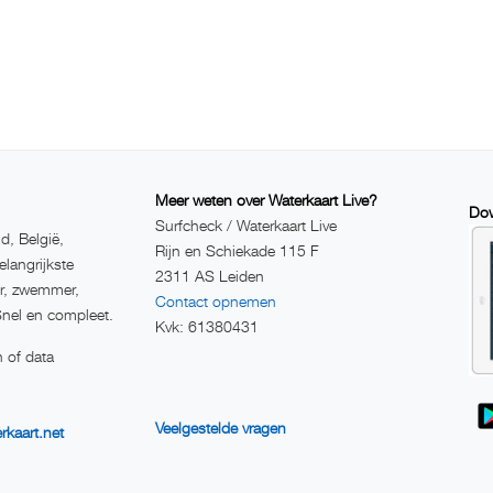
Meer weten over Waterkaart Live?
Dow
Surfcheck / Waterkaart Live
d, België,
Rijn en Schiekade 115 F
elangrijkste
2311 AS Leiden
er, zwemmer,
Contact opnemen
Snel en compleet.
Kvk: 61380431
 of data
Veelgestelde vragen
rkaart.net