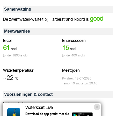
Samenvatting
goed
De zwemwaterkwaliteit bij Harderstrand Noord is
Meetwaardes
E.coli
Enterococcen
61
15
n/dl
n/dl
(onder 1800 is ok)
(onder 400 is ok)
Watertemperatuur
Meettijden
~22
°C
Kwaliteit: 13-07-2026
Temp: 10 augustus, 20:10
Voorzieningen & contact
Fietsenstalling
Waterkaart Live
Infobord
Download de app gratis: met alle