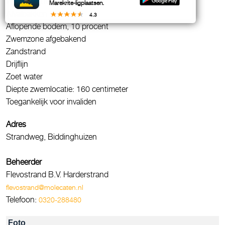
WC / Toiletten
Marekrite-ligplaatsen.
Afvalbakken
4.3
Aflopende bodem, 10 procent
Zwemzone afgebakend
Zandstrand
Drijflijn
Zoet water
Diepte zwemlocatie: 160 centimeter
Toegankelijk voor invaliden
Adres
Strandweg, Biddinghuizen
Beheerder
Flevostrand B.V. Harderstrand
flevostrand@molecaten.nl
Telefoon:
0320-288480
Foto