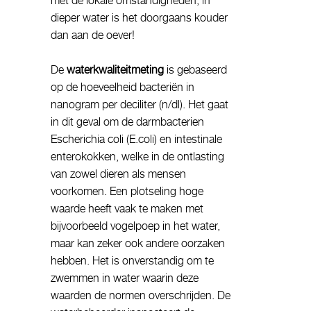
met de lokale omstandigheden, in
dieper water is het doorgaans kouder
dan aan de oever!
De
waterkwaliteitmeting
is gebaseerd
op de hoeveelheid bacteriën in
nanogram per deciliter (n/dl). Het gaat
in dit geval om de darmbacterien
Escherichia coli (E.coli) en intestinale
enterokokken, welke in de ontlasting
van zowel dieren als mensen
voorkomen. Een plotseling hoge
waarde heeft vaak te maken met
bijvoorbeeld vogelpoep in het water,
maar kan zeker ook andere oorzaken
hebben. Het is onverstandig om te
zwemmen in water waarin deze
waarden de normen overschrijden. De