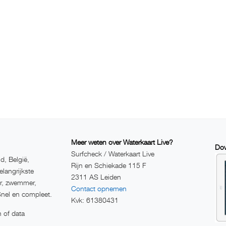
Meer weten over Waterkaart Live?
Dow
Surfcheck / Waterkaart Live
d, België,
Rijn en Schiekade 115 F
elangrijkste
2311 AS Leiden
er, zwemmer,
Contact opnemen
Snel en compleet.
Kvk: 61380431
 of data