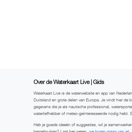
Over de Waterkaart Live | Gids
Waterkaart Live is de waterwebsite en app van Nederlan
Duitsland en grote delen van Europa. Je vindt hier de b
gegevens die je als nautische professional, watersport
waterliefhebber of meteo-geïnteresseerde nodig hebt. 
Heb je goede ideeën of suggesties, wil je samenwerken
hergebruiken? Laat het weten,
we horen graag van je!