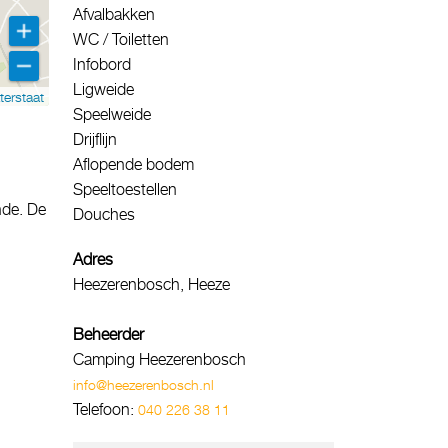
Afvalbakken
WC / Toiletten
Infobord
Ligweide
terstaat
Speelweide
Drijflijn
Aflopende bodem
Speeltoestellen
nde. De
Douches
Adres
Heezerenbosch, Heeze
Beheerder
Camping Heezerenbosch
info@heezerenbosch.nl
Telefoon:
040 226 38 11