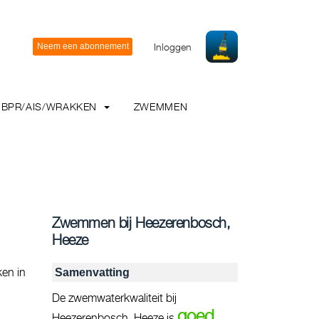
Inloggen
BPR/AIS/WRAKKEN
ZWEMMEN
Zwemmen bij Heezerenbosch,
Heeze
ken in
Samenvatting
De zwemwaterkwaliteit bij
goed
Heezerenbosch, Heeze is