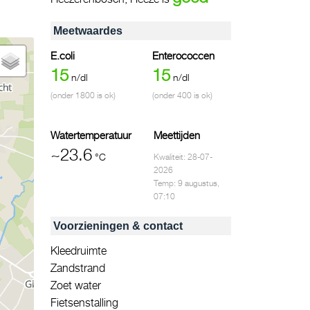
Meetwaardes
E.coli
Enterococcen
15
15
n/dl
n/dl
(onder 1800 is ok)
(onder 400 is ok)
Watertemperatuur
Meettijden
~23.6
°C
Kwaliteit: 28-07-
2026
Temp: 9 augustus,
07:10
Voorzieningen & contact
Kleedruimte
Zandstrand
Zoet water
Fietsenstalling