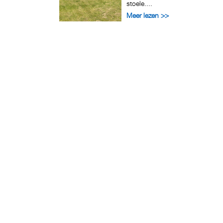
stoele....
Meer lezen >>