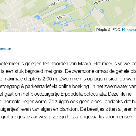
Diepte & IENC:
Rijkswa
enster
termeer is gelegen ten noorden van Maarn. Het meer is vrijwel c
 is een stuk begroeid met gras. De zwemzone omvat de gehele pl
e maximale diepte is 2.00 m. Zwemmen is op eigen risico, op war
stoegang & parkeertarief via online boeking. In het zwemwater va
gaat om het bloedzuigertje Erpobdella octoculata. Deze kleine
 de ‘normale’ regenworm. Ze zuigen ook geen bloed, ondanks dat h
ertjes’ leven van algen en plankton. De beestjes zitten al jaren i
grotere getale aanwezig. Ze zijn totaal ongevaarlijk voor mensen.