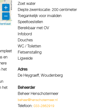
Zoet water
Diepte zwemlocatie: 200 centimeter
Toegankelijk voor invaliden
Speeltoestellen
terstaat
Bereikbaar met OV
Infobord
Douches
WC / Toiletten
ompleet
Fietsenstalling
as en
Ligweide
mere
n het
Adres
De Heygraeff, Woudenberg
un
n het
Beheerder
Beheer Henschotermeer
beheer@henschotermeer.nl
Telefoon:
033-2862919