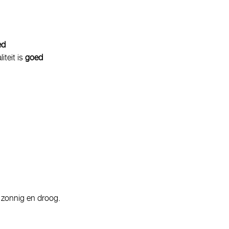
ed
iteit is
goed
g zonnig en droog.