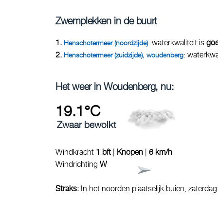
Zwemplekken in de buurt
1.
: waterkwaliteit is
go
Henschotermeer (noordzijde)
2.
: waterkwal
Henschotermeer (zuidzijde), woudenberg
Het weer in Woudenberg, nu:
19.1°C
Zwaar bewolkt
Windkracht
1 bft
|
Knopen
|
6 km/h
Windrichting
W
Straks:
In het noorden plaatselijk buien, zaterda