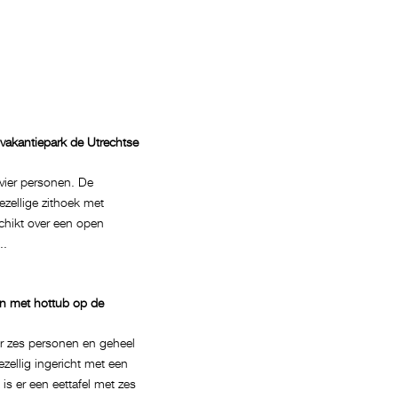
vakantiepark de Utrechtse
 vier personen. De
zellige zithoek met
chikt over een open
..
en met hottub op de
or zes personen en geheel
zellig ingericht met een
 is er een eettafel met zes