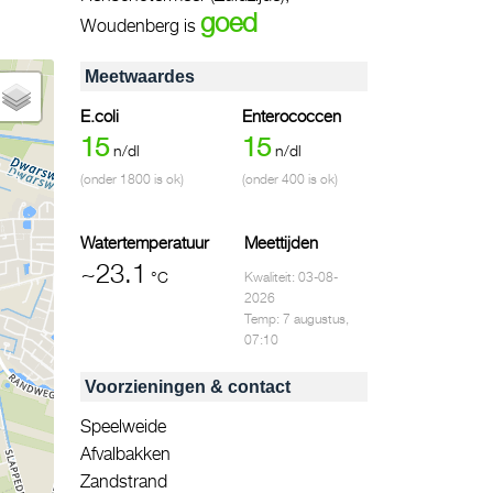
goed
Woudenberg is
Meetwaardes
E.coli
Enterococcen
15
15
n/dl
n/dl
(onder 1800 is ok)
(onder 400 is ok)
Watertemperatuur
Meettijden
~23.1
°C
Kwaliteit: 03-08-
2026
Temp: 7 augustus,
07:10
Voorzieningen & contact
Speelweide
Afvalbakken
Zandstrand