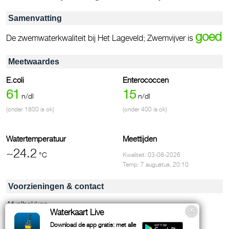
Samenvatting
goed
De zwemwaterkwaliteit bij Het Lageveld; Zwemvijver is
Meetwaardes
E.coli
Enterococcen
61
15
n/dl
n/dl
(onder 1800 is ok)
(onder 400 is ok)
Watertemperatuur
Meettijden
~24.2
°C
Kwaliteit: 03-08-2026
Temp: 7 augustus, 20:10
Voorzieningen & contact
Afvalbakken
Waterkaart Live
Fietsenstalling
Download de app gratis: met alle