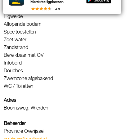
Drijflijn
Marekrite-ligplaatsen.
Speelweide
4.3
Ligweide
Aflopende bodem
Speeltoestellen
Zoet water
Zandstrand
Bereikbaar met OV
Infobord
Douches
Zwemzone afgebakend
WC / Toiletten
Adres
Boomsweg, Wierden
Beheerder
Provincie Overijssel
meldpunt@overijssel.nl