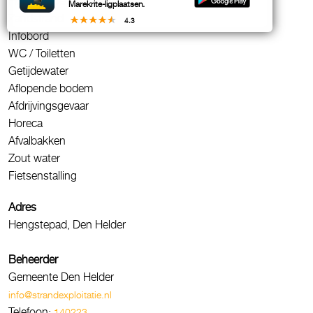
Honden toegestaan
Marekrite-ligplaatsen.
Zandstrand
4.3
Infobord
WC / Toiletten
Getijdewater
Aflopende bodem
Afdrijvingsgevaar
Horeca
Afvalbakken
Zout water
Fietsenstalling
Adres
Hengstepad, Den Helder
Beheerder
Gemeente Den Helder
info@strandexploitatie.nl
Telefoon:
140223