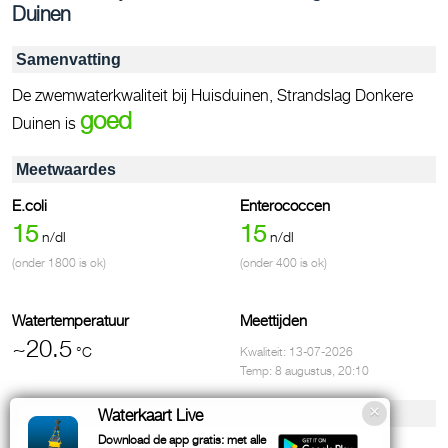
Duinen
Samenvatting
De zwemwaterkwaliteit bij Huisduinen, Strandslag Donkere
goed
Duinen is
Meetwaardes
E.coli
Enterococcen
15
15
n/dl
n/dl
(onder 1800 is ok)
(onder 400 is ok)
Watertemperatuur
Meettijden
~20.5
°C
Kwaliteit: 13-07-2026
Temp: 8 augustus, 20:10
Voorzieningen & contact
Waterkaart Live
Download de app gratis: met alle