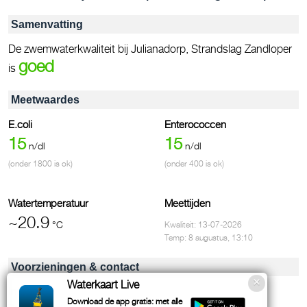
Samenvatting
De zwemwaterkwaliteit bij Julianadorp, Strandslag Zandloper
goed
is
Meetwaardes
E.coli
Enterococcen
15
15
n/dl
n/dl
(onder 1800 is ok)
(onder 400 is ok)
Watertemperatuur
Meettijden
~20.9
°C
Kwaliteit: 13-07-2026
Temp: 8 augustus, 13:10
Voorzieningen & contact
Waterkaart Live
Infobord
Download de app gratis: met alle