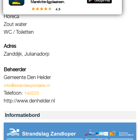
Zandstrand
Marekrite-ligplaatsen.
Fietsenstalling
4.3
Horeca
Zout water
WC / Toiletten
Adres
Zanddijk, Julianadorp
Beheerder
Gemeente Den Helder
info@strandexploitatie.nl
Telefoon:
140223
http://www.denhelder.nl
Informatiebord