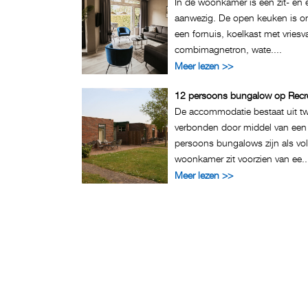
In de woonkamer is een zit- en 
aanwezig. De open keuken is on
een fornuis, koelkast met vriesv
combimagnetron, wate....
Meer lezen >>
12 persoons bungalow op Recre
De accommodatie bestaat uit tw
verbonden door middel van een 
persoons bungalows zijn als vo
woonkamer zit voorzien van ee..
Meer lezen >>