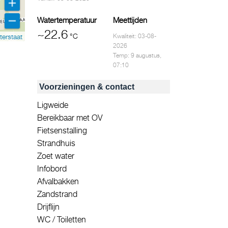
Watertemperatuur
Meettijden
~22.6
°C
terstaat
Kwaliteit: 03-08-
2026
Temp: 9 augustus,
07:10
Voorzieningen & contact
Ligweide
Bereikbaar met OV
Fietsenstalling
Strandhuis
Zoet water
Infobord
Afvalbakken
Zandstrand
Drijflijn
WC / Toiletten