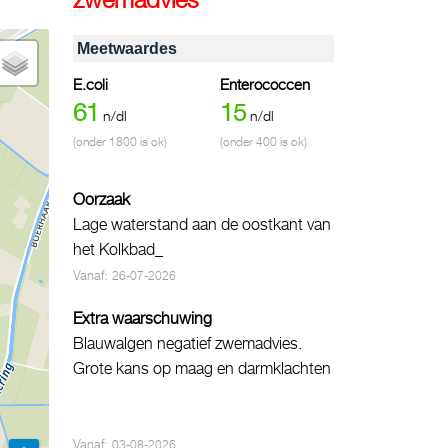
Meetwaardes
E.coli
Enterococcen
61
15
n/dl
n/dl
(onder 1800 is ok)
(onder 400 is ok)
Oorzaak
Lage waterstand aan de oostkant van
het Kolkbad_
Vanaf:
26-07-2026
Extra waarschuwing
Blauwalgen negatief zwemadvies.
Grote kans op maag en darmklachten
Vanaf:
03-08-2026