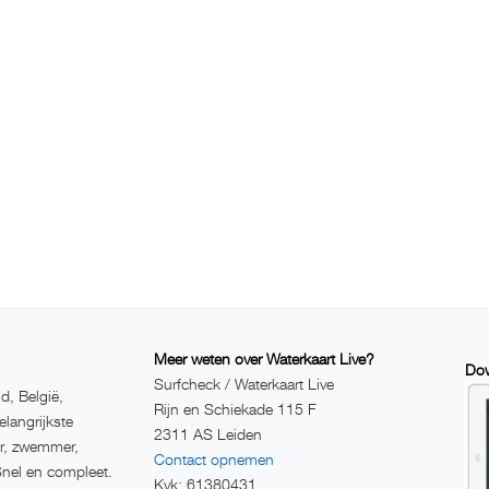
Meer weten over Waterkaart Live?
Dow
Surfcheck / Waterkaart Live
d, België,
Rijn en Schiekade 115 F
elangrijkste
2311 AS Leiden
er, zwemmer,
Contact opnemen
Snel en compleet.
Kvk: 61380431