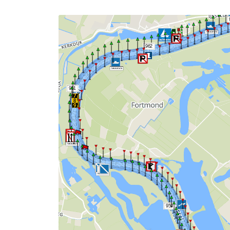
962
961
960
959