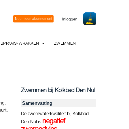
Inloggen
BPR/AIS/WRAKKEN
ZWEMMEN
Zwemmen bij Kolkbad Den Nul
ng.
Samenvatting
urt.
De zwemwaterkwaliteit bij Kolkbad
negatief
Den Nul is
zwemadvies