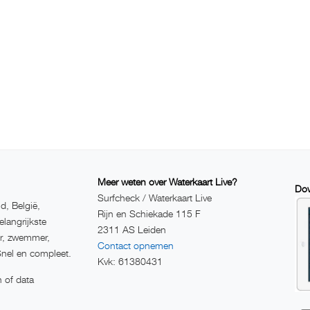
Meer weten over Waterkaart Live?
Dow
Surfcheck / Waterkaart Live
d, België,
Rijn en Schiekade 115 F
elangrijkste
2311 AS Leiden
er, zwemmer,
Contact opnemen
Snel en compleet.
Kvk: 61380431
 of data