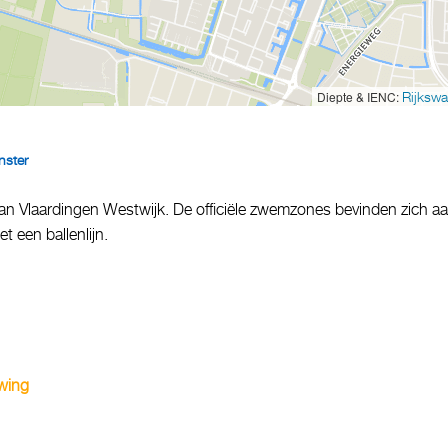
Diepte & IENC:
Rijkswa
nster
van Vlaardingen Westwijk. De officiële zwemzones bevinden zich a
t een ballenlijn.
wing