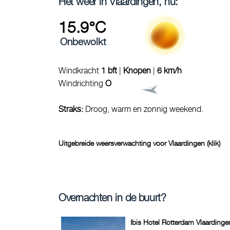
Het weer in Vlaardingen, nu:
15.9°C
Onbewolkt
Windkracht
1 bft
|
Knopen
|
6 km/h
Windrichting
O
Straks:
Droog, warm en zonnig weekend.
Uitgebreide weersverwachting voor Vlaardingen (klik)
Overnachten in de buurt?
Ibis Hotel Rotterdam Vlaardinge