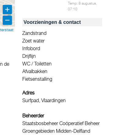
Temp: 8 augustus,
07:10
Voorzieningen & contact
terstaat
Zandstrand
Zoet water
Infobord
Drijflijn
WC / Toiletten
an de
Afvalbakken
Fietsenstalling
Adres
Surfpad, Vlaardingen
Beheerder
Staatsbosbeheer Coöperatief Beheer
Groengebieden Midden-Delfland