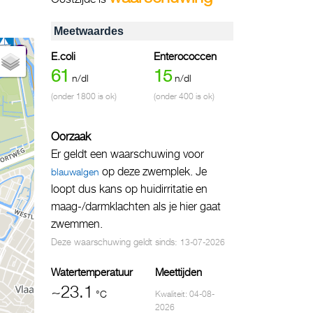
Meetwaardes
E.coli
Enterococcen
61
15
n/dl
n/dl
(onder 1800 is ok)
(onder 400 is ok)
Oorzaak
Er geldt een waarschuwing voor
op deze zwemplek. Je
blauwalgen
loopt dus kans op huidirritatie en
maag-/darmklachten als je hier gaat
zwemmen.
Deze waarschuwing geldt sinds:
13-07-2026
Watertemperatuur
Meettijden
~23.1
°C
Kwaliteit: 04-08-
2026