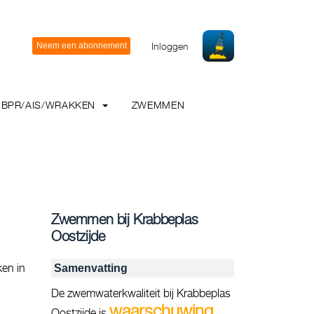
Inloggen
BPR/AIS/WRAKKEN
ZWEMMEN
Zwemmen bij Krabbeplas
Oostzijde
ken in
Samenvatting
De zwemwaterkwaliteit bij Krabbeplas
waarschuwing
Oostzijde is