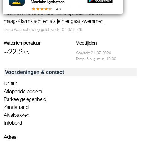
Marekrite-ligplaatsen.
Er geldt een waarschuwing voor
op deze
blauwalgen
4.3
zwemplek. Je loopt dus kans op huidirritatie en
maag-/darmklachten als je hier gaat zwemmen.
Deze waarschuwing geldt sinds:
07-07-2026
Watertemperatuur
Meettijden
~22.3
°C
Kwaliteit: 21-07-2026
Temp: 6 augustus, 19:00
Voorzieningen & contact
Drijflijn
Aflopende bodem
Parkeergelegenheid
Zandstrand
Afvalbakken
Infobord
Adres