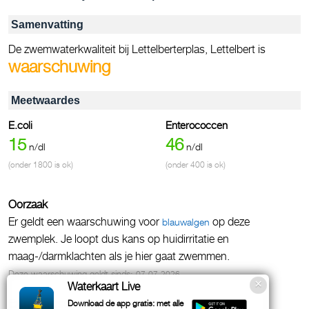
Samenvatting
De zwemwaterkwaliteit bij Lettelberterplas, Lettelbert is
waarschuwing
Meetwaardes
E.coli
Enterococcen
15
46
n/dl
n/dl
(onder 1800 is ok)
(onder 400 is ok)
Oorzaak
Er geldt een waarschuwing voor
op deze
blauwalgen
zwemplek. Je loopt dus kans op huidirritatie en
maag-/darmklachten als je hier gaat zwemmen.
Deze waarschuwing geldt sinds:
07-07-2026
Waterkaart Live
Extra waarschuwing
Download de app gratis: met alle