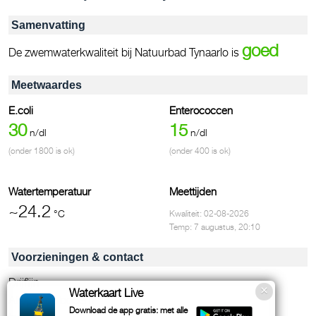
Samenvatting
goed
De zwemwaterkwaliteit bij Natuurbad Tynaarlo is
Meetwaardes
E.coli
Enterococcen
30
15
n/dl
n/dl
(onder 1800 is ok)
(onder 400 is ok)
Watertemperatuur
Meettijden
~24.2
°C
Kwaliteit: 02-08-2026
Temp: 7 augustus, 20:10
Voorzieningen & contact
Drijflijn
Waterkaart Live
Aflopende bodem
Download de app gratis: met alle