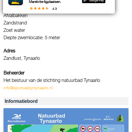
Infobord
Marekrite-ligplaatsen.
Doorzicht, 0.5 meter
4.3
Afvalbakken
Zandstrand
Zoet water
Diepte zwemlocatie: 5 meter
Adres
Zandlust, Tynaarlo
Beheerder
Het bestuur van de stichting natuurbad Tynaarlo
info@sportwelzijntynaarlo.nl
Informatiebord