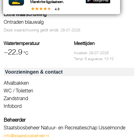
Vanaf:
22-08-2023
Marekrite-ligplaatsen.
4.3
Extra waarschuwing
Ontraden blauwalg
Deze waarschuwing geldt sinds:
28-07-2026
Watertemperatuur
Meettijden
~22.9
°C
Kwaliteit: 28-07-2026
Temp: 6 augustus, 13:10
Voorzieningen & contact
Afvalbakken
WC / Toiletten
Zandstrand
Infobord
Beheerder
Staatsbosbeheer Natuur- en Recreatieschap IJsselmonde
info@staatsbosbeheer.nl