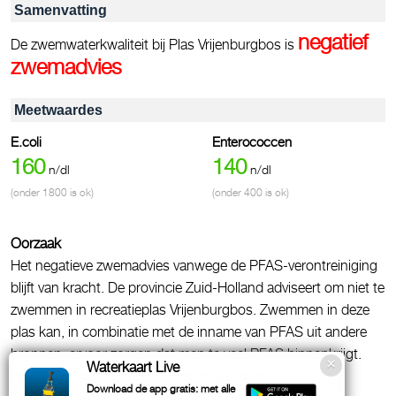
Samenvatting
negatief
De zwemwaterkwaliteit bij Plas Vrijenburgbos is
zwemadvies
Meetwaardes
E.coli
Enterococcen
160
140
n/dl
n/dl
(onder 1800 is ok)
(onder 400 is ok)
Oorzaak
Het negatieve zwemadvies vanwege de PFAS-verontreiniging
blijft van kracht. De provincie Zuid-Holland adviseert om niet te
zwemmen in recreatieplas Vrijenburgbos. Zwemmen in deze
plas kan, in combinatie met de inname van PFAS uit andere
bronnen, ervoor zorgen dat men te veel PFAS binnenkrijgt.
Waterkaart Live
Dat kan gevolgen hebben voor de gezondheid._
Download de app gratis: met alle