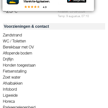
Marekrite-ligplaatsen.
Watertemperatuur
Meettijden
4.3
~23
°C
Kwaliteit: 03-08-2026
Temp: 9 augustus, 07:10
Voorzieningen & contact
Zandstrand
WC / Toiletten
Bereikbaar met OV
Aflopende bodem
Drijflijn
Honden toegestaan
Fietsenstalling
Zoet water
Afvalbakken
Infobord
Ligweide
Horeca
Parkeergelegenheid