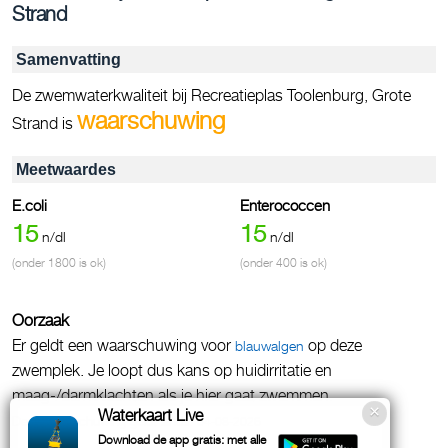
Strand
Samenvatting
De zwemwaterkwaliteit bij Recreatieplas Toolenburg, Grote
waarschuwing
Strand is
Meetwaardes
E.coli
Enterococcen
15
15
n/dl
n/dl
(onder 1800 is ok)
(onder 400 is ok)
Oorzaak
Er geldt een waarschuwing voor
op deze
blauwalgen
zwemplek. Je loopt dus kans op huidirritatie en
maag-/darmklachten als je hier gaat zwemmen.
Waterkaart Live
Deze waarschuwing geldt sinds:
04-08-2026
Download de app gratis: met alle