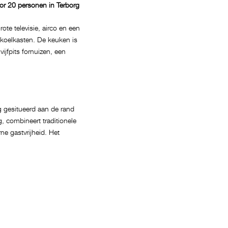
r 20 personen in Terborg
te televisie, airco en een
e koelkasten. De keuken is
ijfpits fornuizen, een
 gesitueerd aan de rand
g, combineert traditionele
e gastvrijheid. Het