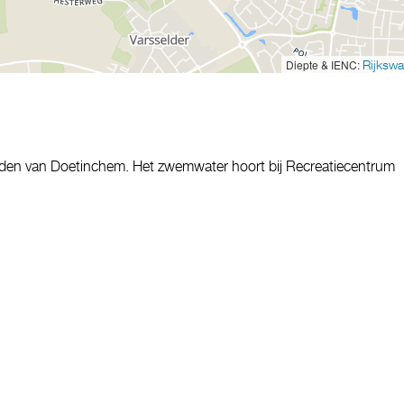
Diepte & IENC:
Rijkswa
zuiden van Doetinchem. Het zwemwater hoort bij Recreatiecentrum