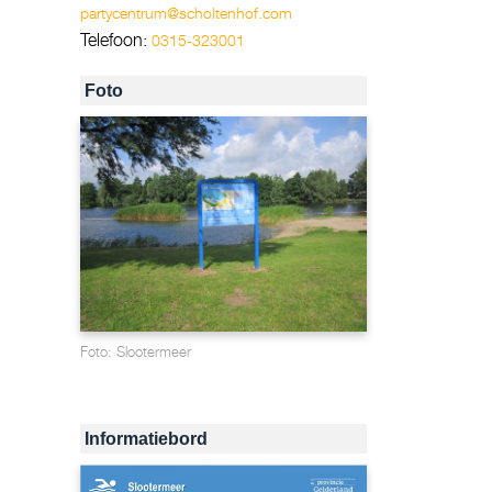
partycentrum@scholtenhof.com
Telefoon:
0315-323001
Foto
Foto: Slootermeer
Informatiebord