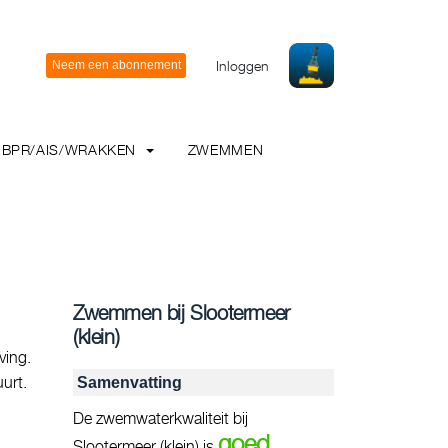
Inloggen
BPR/AIS/WRAKKEN
ZWEMMEN
Zwemmen bij Slootermeer
(klein)
ving.
urt.
Samenvatting
De zwemwaterkwaliteit bij
goed
Slootermeer (klein) is