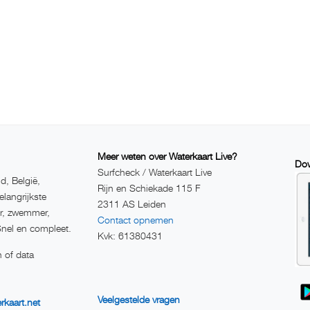
Meer weten over Waterkaart Live?
Dow
Surfcheck / Waterkaart Live
d, België,
Rijn en Schiekade 115 F
elangrijkste
2311 AS Leiden
er, zwemmer,
Contact opnemen
Snel en compleet.
Kvk: 61380431
 of data
Veelgestelde vragen
rkaart.net