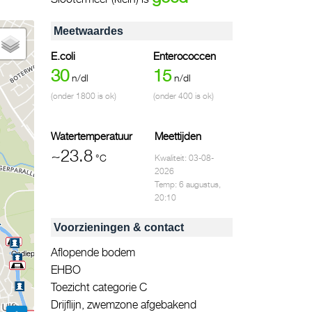
Meetwaardes
E.coli
Enterococcen
30
15
n/dl
n/dl
(onder 1800 is ok)
(onder 400 is ok)
Watertemperatuur
Meettijden
~23.8
°C
Kwaliteit: 03-08-
2026
Temp: 6 augustus,
20:10
Voorzieningen & contact
Aflopende bodem
Ondiepte richting oever
EHBO
Toezicht categorie C
Drijflijn, zwemzone afgebakend