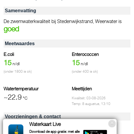
Samenvatting
De zwemwaterkwaliteit bij Stedenwijkstrand, Weerwater is
goed
Meetwaardes
E.coli
Enterococcen
15
15
n/dl
n/dl
(onder 1800 is ok)
(onder 400 is ok)
Watertemperatuur
Meettijden
~22.9
°C
Kwaliteit: 03-08-2026
Temp: 8 augustus, 13:10
Voorzieningen & contact
Waterkaart Live
Fietsenstalling
Download de app gratis: met alle