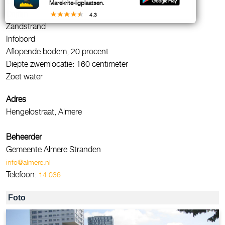
Ligweide
Marekrite-ligplaatsen.
Drijflijn
4.3
Zandstrand
Infobord
Aflopende bodem, 20 procent
Diepte zwemlocatie: 160 centimeter
Zoet water
Adres
Hengelostraat, Almere
Beheerder
Gemeente Almere Stranden
info@almere.nl
Telefoon:
14 036
Foto