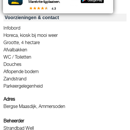
Marekrite-ligplaatsen.
Temp: 7 augustus, 20:10
4.3
Voorzieningen & contact
Infobord
Horeca, kiosk bij mooi weer
Grootte, 4 hectare
Afvalbakken
WC / Toiletten
Douches
Aflopende bodem
Zandstrand
Parkeergelegenheid
Adres
Bergse Maasdijk, Ammersoden
Beheerder
Strandbad Well