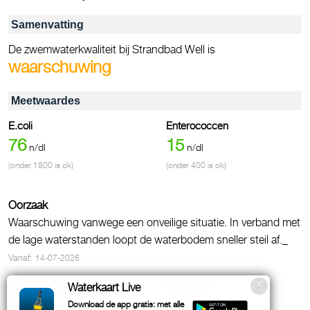
Samenvatting
De zwemwaterkwaliteit bij Strandbad Well is
waarschuwing
Meetwaardes
E.coli
Enterococcen
76
15
n/dl
n/dl
(onder 1800 is ok)
(onder 400 is ok)
Oorzaak
Waarschuwing vanwege een onveilige situatie. In verband met
de lage waterstanden loopt de waterbodem sneller steil af._
Vanaf:
14-07-2026
Watertemperatuur
Waterkaart Live
Meettijden
~23.4
Download de app gratis: met alle
°C
Kwaliteit: 27-07-2026