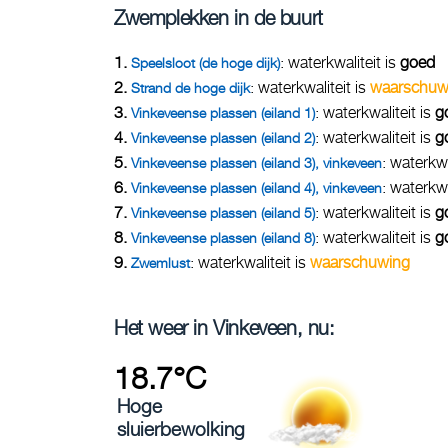
Zwemplekken in de buurt
1.
: waterkwaliteit is
goed
Speelsloot (de hoge dijk)
2.
: waterkwaliteit is
waarschuw
Strand de hoge dijk
3.
: waterkwaliteit is
g
Vinkeveense plassen (eiland 1)
4.
: waterkwaliteit is
g
Vinkeveense plassen (eiland 2)
5.
: waterkwa
Vinkeveense plassen (eiland 3), vinkeveen
6.
: waterkwa
Vinkeveense plassen (eiland 4), vinkeveen
7.
: waterkwaliteit is
g
Vinkeveense plassen (eiland 5)
8.
: waterkwaliteit is
g
Vinkeveense plassen (eiland 8)
9.
: waterkwaliteit is
waarschuwing
Zwemlust
Het weer in Vinkeveen, nu:
18.7°C
Hoge
sluierbewolking