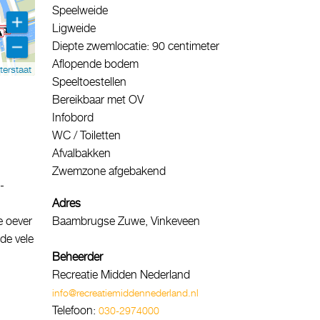
Speelweide
Ligweide
Diepte zwemlocatie: 90 centimeter
Aflopende bodem
terstaat
Speeltoestellen
Bereikbaar met OV
Infobord
WC / Toiletten
Afvalbakken
n
Zwemzone afgebakend
-
Adres
e oever
Baambrugse Zuwe, Vinkeveen
de vele
Beheerder
Recreatie Midden Nederland
info@recreatiemiddennederland.nl
Telefoon:
030-2974000