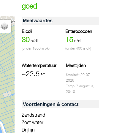
goed
Meetwaardes
E.coli
Enterococcen
30
15
n/dl
n/dl
(onder 1800 is ok)
(onder 400 is ok)
Watertemperatuur
Meettijden
~23.5
°C
Kwaliteit: 20-07-
2026
Temp: 7 augustus,
20:10
Voorzieningen & contact
Zandstrand
Zoet water
Drijflijn