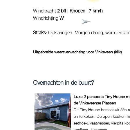
Windkracht
2 bft
|
Knopen
|
7 km/h
Windrichting
W
Straks:
Opklaringen. Morgen droog, warm en zo
Uitgebreide weersverwachting voor Vinkeveen (klik)
Overnachten in de buurt?
Luxe 2 persoons Tiny House m
de Vinkeveense Plassen
Dit Tiny House bestaat uit één
en te koken. De open keuken h
eethoek, vaatwasser, vierpits ko
koelkast, Nespress....