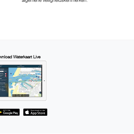
algemene veiligheidskenmerken.
nload Waterkaart Live