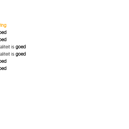
ing
oed
oed
liteit is
goed
liteit is
goed
oed
oed