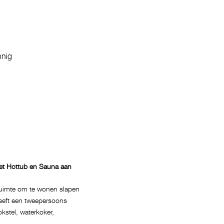
nnig
et Hottub en Sauna aan
 ruimte om te wonen slapen
eeft een tweepersoons
okstel, waterkoker,