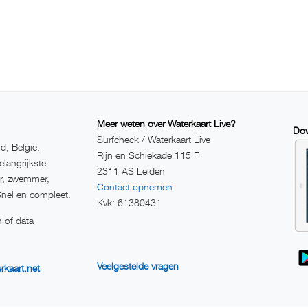
Meer weten over Waterkaart Live?
Dow
Surfcheck / Waterkaart Live
d, België,
Rijn en Schiekade 115 F
elangrijkste
2311 AS Leiden
er, zwemmer,
Contact opnemen
Snel en compleet.
Kvk: 61380431
 of data
Veelgestelde vragen
rkaart.net