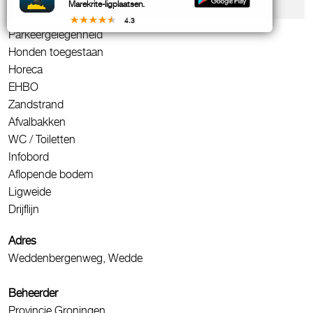
Marekrite-ligplaatsen.
Voorzieningen & contact
4.3
Parkeergelegenheid
Honden toegestaan
Horeca
EHBO
Zandstrand
Afvalbakken
WC / Toiletten
Infobord
Aflopende bodem
Ligweide
Drijflijn
Adres
Weddenbergenweg, Wedde
Beheerder
Provincie Groningen