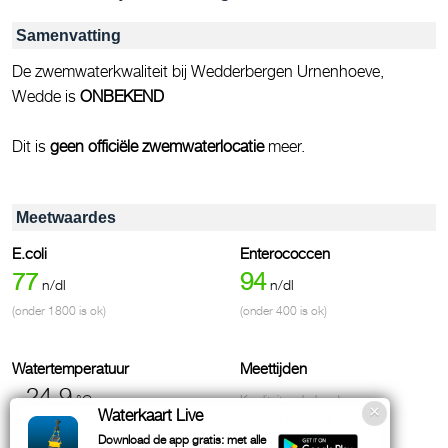
Samenvatting
De zwemwaterkwaliteit bij Wedderbergen Urnenhoeve,
Wedde is
ONBEKEND
Dit is
geen officiële zwemwaterlocatie
meer.
Meetwaardes
E.coli
Enterococcen
77
94
n/dl
n/dl
(onder 1800 is ok)
(onder 400 is ok)
Watertemperatuur
Meettijden
~24.9
°C
Kwaliteit: onbekend
Waterkaart Live
Temp: 5 augustus, 20:10
Download de app gratis: met alle