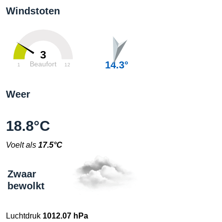
Windstoten
3
14.3°
Beaufort
1
12
Weer
18.8°C
Voelt als
17.5°C
Zwaar
bewolkt
Luchtdruk
1012.07 hPa