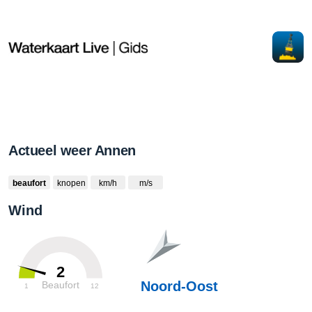
Actueel weer Annen
beaufort
knopen
km/h
m/s
Wind
2
Noord-Oost
Beaufort
1
12