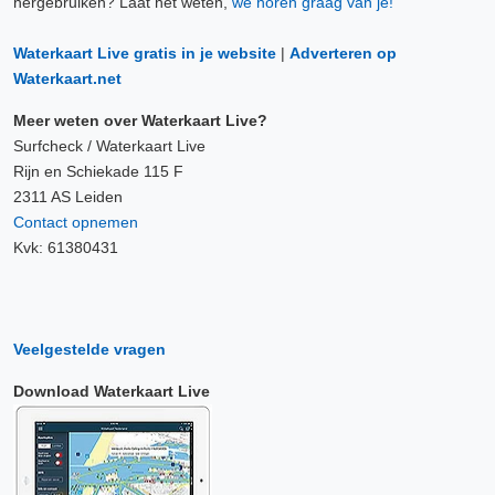
hergebruiken? Laat het weten,
we horen graag van je!
Waterkaart Live gratis in je website
|
Adverteren op
Waterkaart.net
Meer weten over Waterkaart Live?
Surfcheck / Waterkaart Live
Rijn en Schiekade 115 F
2311 AS Leiden
Contact opnemen
Kvk: 61380431
Veelgestelde vragen
Download Waterkaart Live