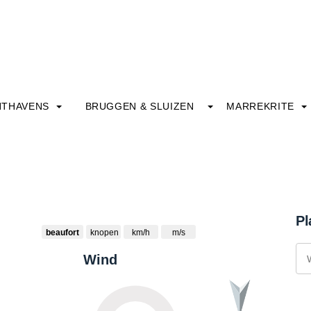
HTHAVENS
BRUGGEN & SLUIZEN
MARREKRITE
Pl
beaufort
knopen
km/h
m/s
Wind