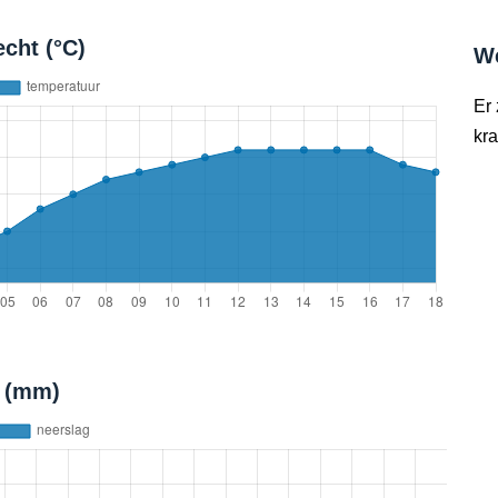
cht (°C)
W
Er
kra
t (mm)