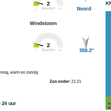
KN
2
Noord
Beaufort
1
12
Windstoten
2
358.2°
Beaufort
1
12
droog, warm en zonnig
Zon onder:
21:21
 24 uur