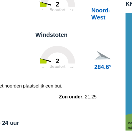
KN
2
Noord-
Beaufort
1
12
West
Windstoten
2
284.6°
Beaufort
1
12
et noorden plaatselijk een bui.
Zon onder:
21:25
 24 uur