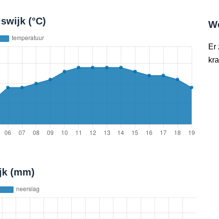
swijk (°C)
W
Er
kra
ijk (mm)