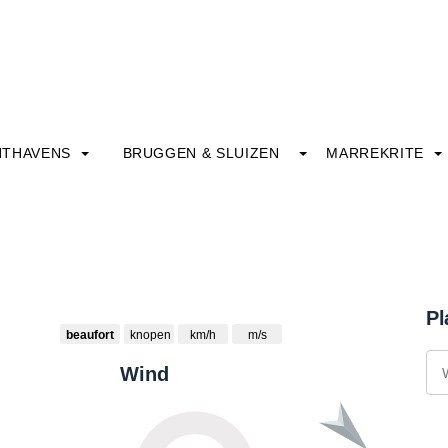
HTHAVENS
BRUGGEN & SLUIZEN
MARREKRITE
Pl
beaufort
knopen
km/h
m/s
Wind