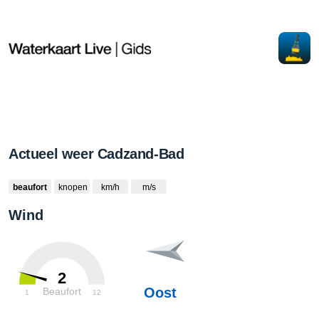
Actueel weer Cadzand-Bad
beaufort
knopen
km/h
m/s
Wind
2
Oost
Beaufort
1
12