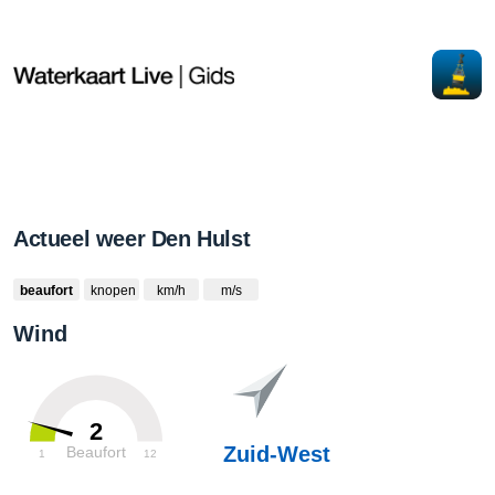
Actueel weer Den Hulst
beaufort
knopen
km/h
m/s
Wind
2
Zuid-West
Beaufort
1
12