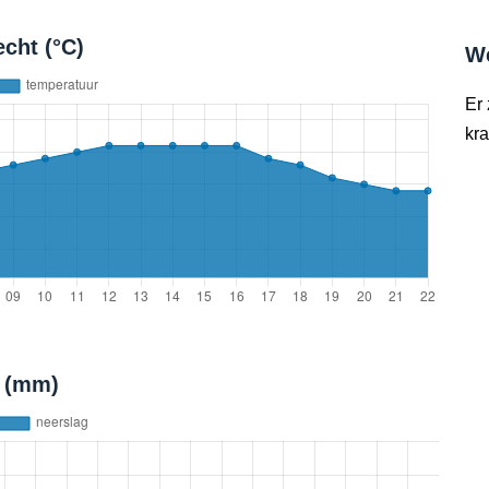
cht (°C)
W
Er
kra
t (mm)