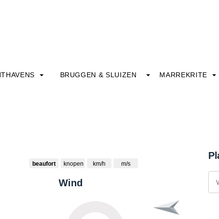
HTHAVENS
BRUGGEN & SLUIZEN
MARREKRITE
Pl
beaufort
knopen
km/h
m/s
Wind