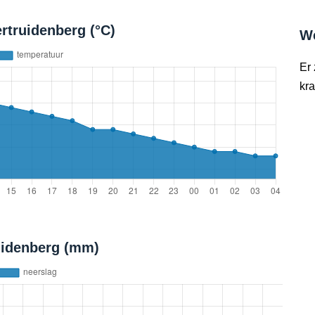
rtruidenberg (°C)
W
Er
kra
uidenberg (mm)