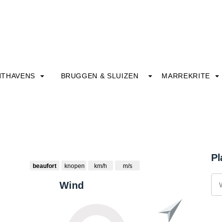
HTHAVENS
BRUGGEN & SLUIZEN
MARREKRITE
Pl
beaufort
knopen
km/h
m/s
Wind