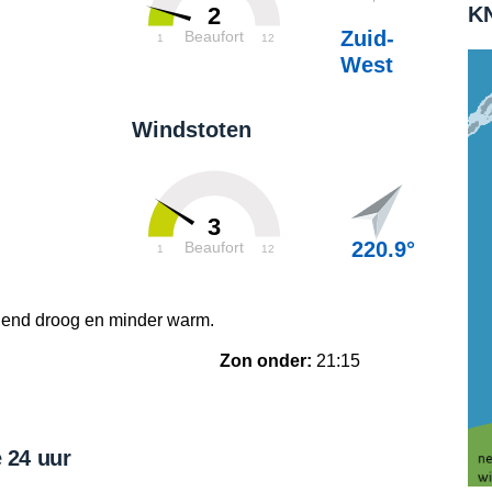
KN
2
Zuid-
Beaufort
1
12
West
Windstoten
3
220.9°
Beaufort
1
12
gend droog en minder warm.
Zon onder:
21:15
 24 uur