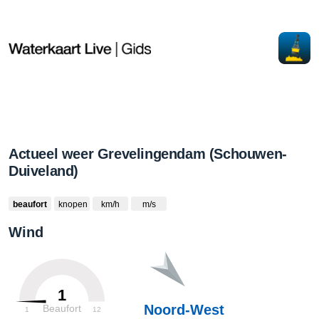
Actueel weer Grevelingendam (Schouwen-
Duiveland)
beaufort
knopen
km/h
m/s
Wind
1
Noord-West
Beaufort
1
12