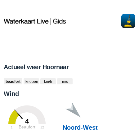
Actueel weer Hoornaar
beaufort
knopen
km/h
m/s
Wind
4
Noord-West
Beaufort
1
12