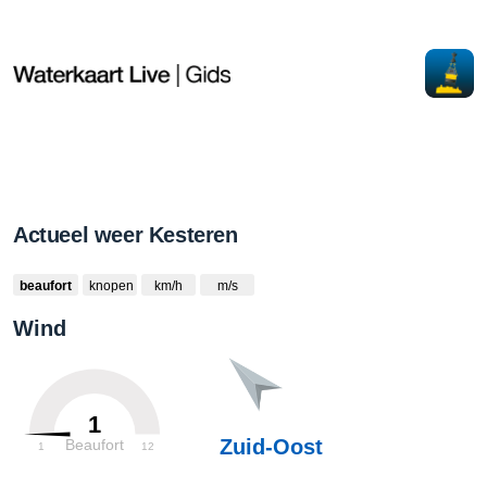
Actueel weer Kesteren
beaufort
knopen
km/h
m/s
Wind
1
Zuid-Oost
Beaufort
1
12