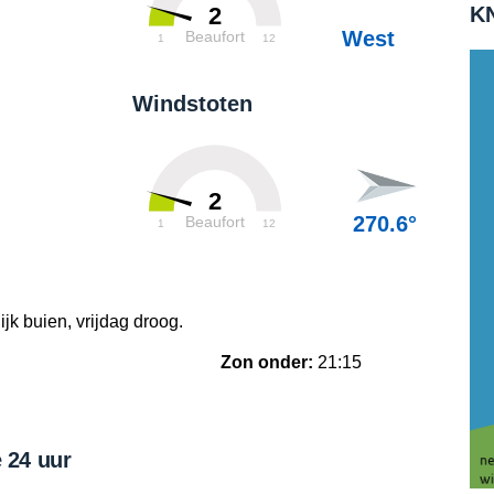
KN
2
West
Beaufort
1
12
Windstoten
2
270.6°
Beaufort
1
12
ijk buien, vrijdag droog.
Zon onder:
21:15
 24 uur