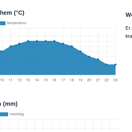
hem (°C)
W
Er
kra
m (mm)