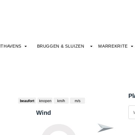
HTHAVENS
BRUGGEN & SLUIZEN
MARREKRITE
Pl
beaufort
knopen
km/h
m/s
Wind