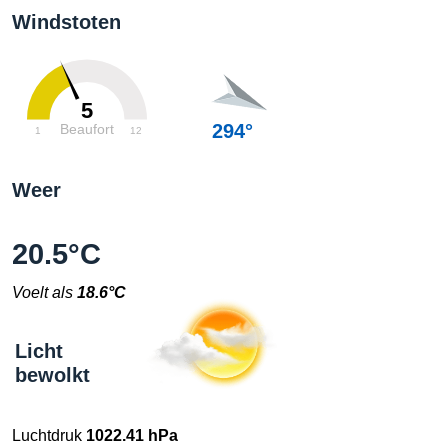
Windstoten
5
294°
Beaufort
1
12
Weer
20.5°C
Voelt als
18.6°C
Licht
bewolkt
Luchtdruk
1022.41 hPa