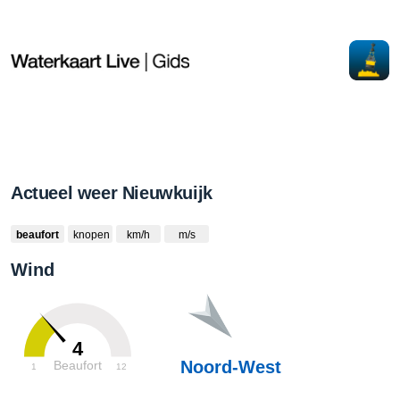
Actueel weer Nieuwkuijk
beaufort
knopen
km/h
m/s
Wind
4
Noord-West
Beaufort
1
12