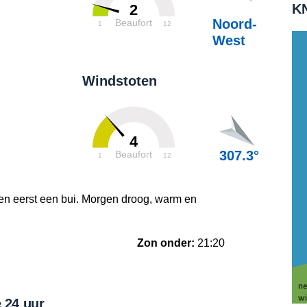
KN
2
Noord-
Beaufort
1
12
West
Windstoten
4
307.3°
Beaufort
1
12
ten eerst een bui. Morgen droog, warm en
Zon onder:
21:20
 24 uur