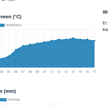
W
veen (°C)
Er
kra
en (mm)