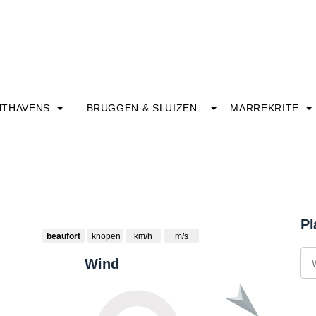
HTHAVENS
BRUGGEN & SLUIZEN
MARREKRITE
Pl
beaufort
knopen
km/h
m/s
Wind