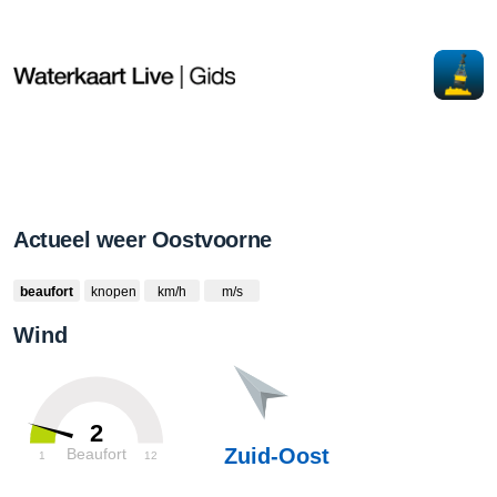
Actueel weer Oostvoorne
beaufort
knopen
km/h
m/s
Wind
2
Zuid-Oost
Beaufort
1
12